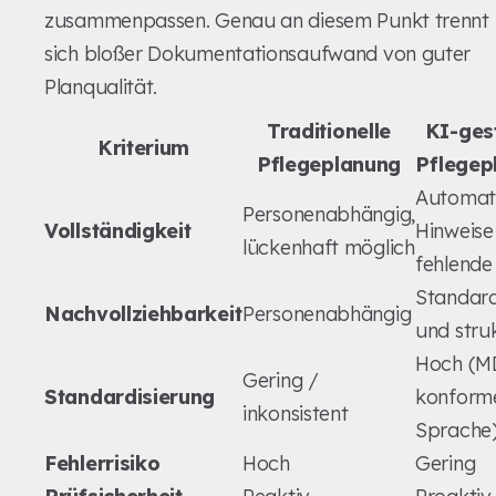
zusammenpassen. Genau an diesem Punkt trennt
sich bloßer Dokumentationsaufwand von guter
Planqualität.
Traditionelle
KI-ges
Kriterium
Pflegeplanung
Pflegep
Automat
Personenabhängig,
Vollständigkeit
Hinweise
lückenhaft möglich
fehlende
Standard
Nachvollziehbarkeit
Personenabhängig
und struk
Hoch (M
Gering /
Standardisierung
konform
inkonsistent
Sprache
Fehlerrisiko
Hoch
Gering