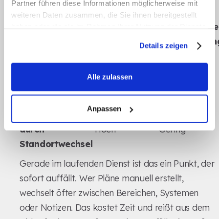
Partner führen diese Informationen möglicherweise mit
für Erstellung und Prüfung.
weiteren Daten zusammen, die Sie ihnen bereitgestellt
Traditionelle
KI-gestützte
haben oder die sie im Rahmen Ihrer Nutzung der Dienste
Merkmal
gesammelt haben.
Pflegeplanung
Pflegeplanun
Details zeigen
Zeit pro
45–90 Minuten
15–25 Minuten
Pflegeplan
Alle zulassen
Manuelle
Häufig
Minimal
Übertragung
Anpassen
Unterbrechungen
durch
Hoch
Gering
Standortwechsel
Gerade im laufenden Dienst ist das ein Punkt, der
sofort auffällt. Wer Pläne manuell erstellt,
wechselt öfter zwischen Bereichen, Systemen
oder Notizen. Das kostet Zeit und reißt aus dem