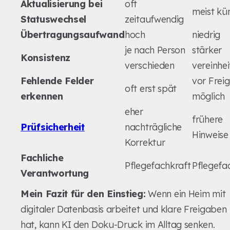
Aktualisierung bei
oft
meist kü
Statuswechsel
zeitaufwendig
Übertragungsaufwand
hoch
niedrig
je nach Person
stärker
Konsistenz
verschieden
vereinhei
Fehlende Felder
vor Frei
oft erst spät
erkennen
möglich
eher
frühere
Prüfsicherheit
nachträgliche
Hinweise
Korrektur
Fachliche
Pflegefachkraft
Pflegefa
Verantwortung
Mein Fazit für den Einstieg:
Wenn ein Heim mit
digitaler Datenbasis arbeitet und klare Freigaben
hat, kann KI den Doku-Druck im Alltag senken.