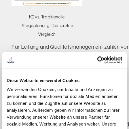
KI vs. Traditionelle
Pflegeplanung: Der direkte
Vergleich
Für Leitung und Qualitätsmanagement zählen vor
allem drei Dinge:
Aufwand, Qualität und
Prüfsicherheit
. Beim
SIS ausfüllen
wird im Alltag
schnell klar, welche Methode den Schichtdienst
Diese Webseite verwendet Cookies
spürbar entlastet.
Wir verwenden Cookies, um Inhalte und Anzeigen zu
Arbeitsaufwand pro Schicht
personalisieren, Funktionen für soziale Medien anbieten
zu können und die Zugriffe auf unsere Website zu
Der größte Unterschied zeigt sich beim täglichen
analysieren. Außerdem geben wir Informationen zu Ihrer
Zeitbudget. Nicht die pflegerische Einschätzung
Verwendung unserer Website an unsere Partner für
macht hier den Unterschied, sondern der Aufwand
soziale Medien, Werbung und Analysen weiter. Unsere