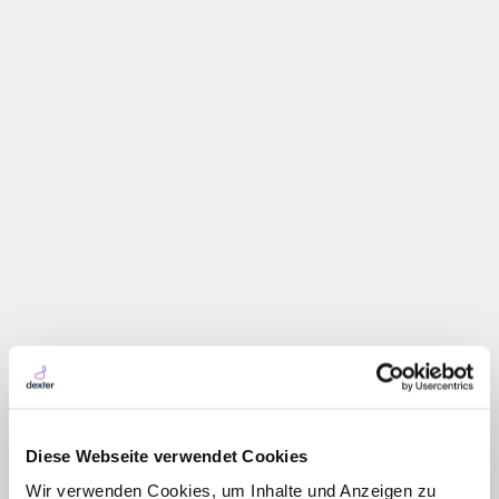
Intelligente und bedarfsgerechte
Dienstplangestaltung
KI-Algorithmus berücksichtigt historische Daten,
Verfügbarkeiten und Bewohnerbedarfe
Erstellung optimierter Einsatzpläne für mehr Effizienz
Zufriedenere Mitarbeiter durch bedarfsgerechte
Schichtplanung
Diese Webseite verwendet Cookies
Wir verwenden Cookies, um Inhalte und Anzeigen zu
Kostenloses Beratungsgespräch