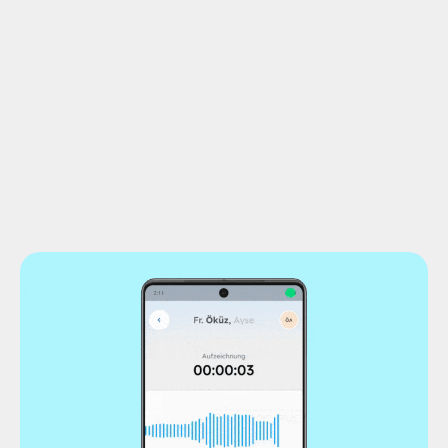
manuellem Schreiben
Reibungslose Integration der Sprachprotokolle in Ihre
Systeme
Mehr Zeitressourcen für die Betreuung und höhere
Dokumentationsqualität
Jetzt informieren