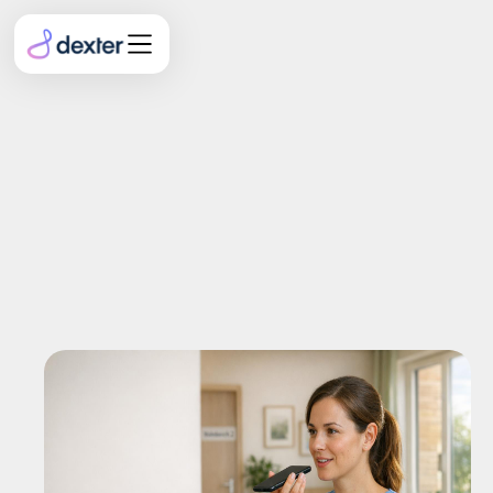
Pflegefachkraftquote und
Digitalisierung: Wie
Technologie
Personallücken schließt