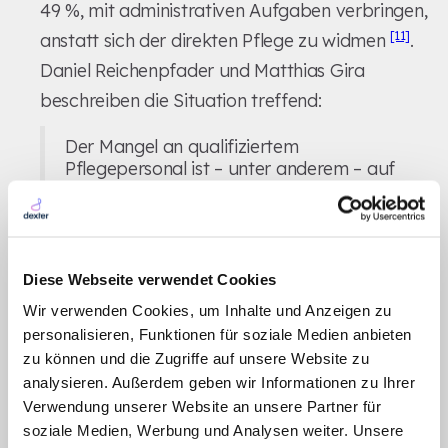
49 %, mit administrativen Aufgaben verbringen,
[11]
anstatt sich der direkten Pflege zu widmen
.
Daniel Reichenpfader und Matthias Gira
beschreiben die Situation treffend:
Der Mangel an qualifiziertem
Pflegepersonal ist – unter anderem – auf
die geringe Attraktivität des Berufs
zurückzuführen, die hohe
Arbeitsbelastungen und atypische
[8]
Arbeitszeiten umfasst
.
Diese Webseite verwendet Cookies
Zusätzlich erhöht der psychologische Druck
Wir verwenden Cookies, um Inhalte und Anzeigen zu
personalisieren, Funktionen für soziale Medien anbieten
den Stress: Fehler oder Lücken in der
zu können und die Zugriffe auf unsere Website zu
Dokumentation können zu empfindlichen
analysieren. Außerdem geben wir Informationen zu Ihrer
Strafen führen. Krankenhäuser in Deutschland
Verwendung unserer Website an unsere Partner für
riskieren Bußgelder von bis zu 20.000 € für
soziale Medien, Werbung und Analysen weiter. Unsere