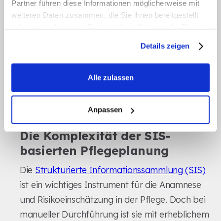
Partner führen diese Informationen möglicherweise mit
verspätete oder unvollständige Berichte.
weiteren Daten zusammen, die Sie ihnen bereitgestellt
Werden vorgeschriebene Personalschlüssel
haben oder die sie im Rahmen Ihrer Nutzung der Dienste
nicht eingehalten, können sogar 8.500 € pro
gesammelt haben.
Details zeigen
[11]
verpasster 8-Stunden-Schicht fällig werden
.
Automatisierte Prozesse sparen nicht nur Zeit,
Alle zulassen
sondern können auch die Einhaltung von
Vorgaben erleichtern und die Arbeitsbelastung
spürbar reduzieren.
Anpassen
Die Komplexität der SIS-
basierten Pflegeplanung
Die
Strukturierte Informationssammlung (SIS)
ist ein wichtiges Instrument für die Anamnese
und Risikoeinschätzung in der Pflege. Doch bei
manueller Durchführung ist sie mit erheblichem