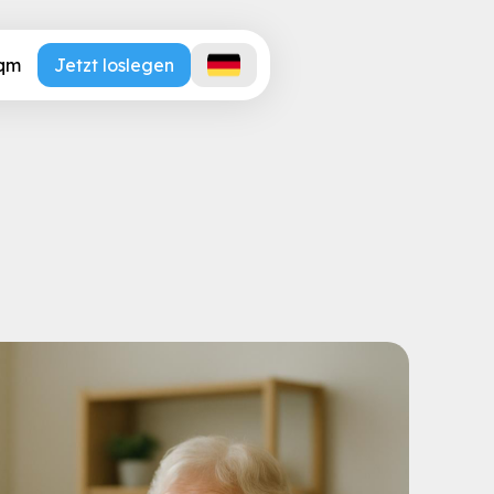
.qm
Jetzt loslegen
flegeheim: Wie KI-gestü
 Teams entlastet