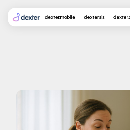
dexter.mobile
dexter.sis
dexter
Personalmangel im P
Pflegedokumentation