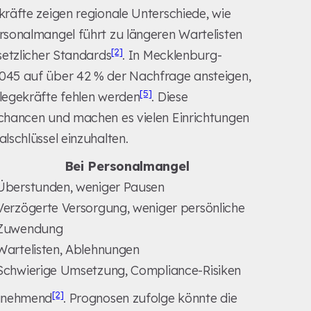
räfte zeigen regionale Unterschiede, wie
sonalmangel führt zu längeren Wartelisten
[2]
setzlicher Standards
. In Mecklenburg-
045 auf über 42 % der Nachfrage ansteigen,
[5]
legekräfte fehlen werden
. Diese
chancen und machen es vielen Einrichtungen
lschlüssel einzuhalten.
Bei Personalmangel
Überstunden, weniger Pausen
Verzögerte Versorgung, weniger persönliche
Zuwendung
Wartelisten, Ablehnungen
Schwierige Umsetzung, Compliance-Risiken
[2]
zunehmend
. Prognosen zufolge könnte die