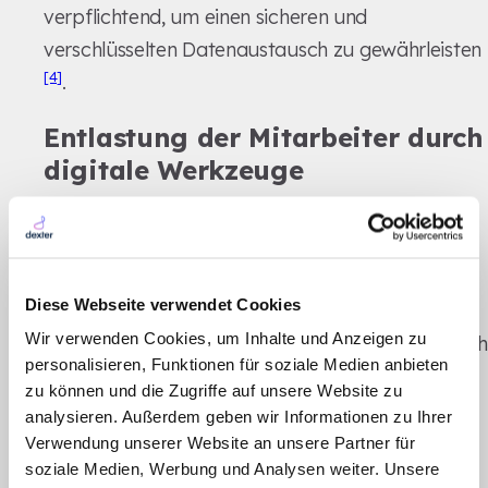
verpflichtend, um einen sicheren und
verschlüsselten Datenaustausch zu gewährleisten
[4]
.
Entlastung der Mitarbeiter durch
digitale Werkzeuge
Digitale Lösungen sollen den bürokratischen
Aufwand deutlich reduzieren und den
Pflegekräften mehr Zeit für die
Diese Webseite verwendet Cookies
[9]
Patientenversorgung verschaffen
. Ein
Wir verwenden Cookies, um Inhalte und Anzeigen zu
zusätzlicher Anreiz: Einrichtungen mit nachweislich
personalisieren, Funktionen für soziale Medien anbieten
hoher Qualität profitieren von verlängerten
zu können und die Zugriffe auf unsere Website zu
Prüfintervallen durch den MD – von einem auf
analysieren. Außerdem geben wir Informationen zu Ihrer
[2]
zwei Jahre
.
Verwendung unserer Website an unsere Partner für
soziale Medien, Werbung und Analysen weiter. Unsere
Das BEEP-Gesetz bietet zudem eine