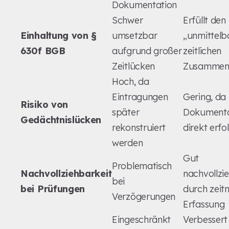
Dokumentation
Schwer
Erfüllt den
Einhaltung von §
umsetzbar
„unmittelb
630f BGB
aufgrund großer
zeitlichen
Zeitlücken
Zusammen
Hoch, da
Eintragungen
Gering, da
Risiko von
später
Dokumenta
Gedächtnislücken
rekonstruiert
direkt erfo
werden
Gut
Problematisch
Nachvollziehbarkeit
nachvollzi
bei
bei Prüfungen
durch zeit
Verzögerungen
Erfassung
Eingeschränkt
Verbessert