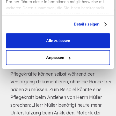
Partner führen diese Informationen möglicherweise mit
weiteren Daten zusammen, die Sie ihnen bereitgestellt
Das System verarbeitet nicht nur die gemessenen
haben oder die sie im Rahmen Ihrer Nutzung der Dienste
Werte, sondern auch den
Kontext
und die
gesammelt haben.
Einschätzung
der Pflegekraft. Vitalwerte landen
Details zeigen
in den entsprechenden Feldern, Beobachtungen
zum Zustand der Bewohnerin werden
Alle zulassen
dokumentiert, und der Hinweis auf die
Arztinformation wird als Maßnahme vermerkt.
Anpassen
Ein weiterer Vorteil ist die
Flexibilität
.
Pflegekräfte können selbst während der
Versorgung dokumentieren, ohne die Hände frei
haben zu müssen. Zum Beispiel könnte eine
Pflegekraft beim Anziehen von Herrn Müller
sprechen: „Herr Müller benötigt heute mehr
Unterstützung beim Ankleiden. Motorik der