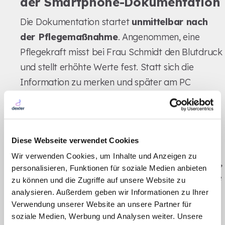
der Smartphone-Dokumentation
Die Dokumentation startet
unmittelbar nach
der Pflegemaßnahme
. Angenommen, eine
Pflegekraft misst bei Frau Schmidt den Blutdruck
und stellt erhöhte Werte fest. Statt sich die
Information zu merken und später am PC
einzutragen, greift sie direkt zum Smartphone.
Mit einem Klick auf die App dokumentiert sie:
„Frau Schmidt, Blutdruck 160 zu 95, deutlich
Diese Webseite verwendet Cookies
erhöht im Vergleich zu gestern. Sie wirkt unruhig
Wir verwenden Cookies, um Inhalte und Anzeigen zu
und klagt über Kopfschmerzen. Habe ihr geraten,
personalisieren, Funktionen für soziale Medien anbieten
sich hinzulegen. Arzt sollte informiert werden." Die
zu können und die Zugriffe auf unsere Website zu
KI erfasst diese Angaben und ordnet sie
analysieren. Außerdem geben wir Informationen zu Ihrer
Verwendung unserer Website an unsere Partner für
automatisch den passenden SIS-Themenfeldern
soziale Medien, Werbung und Analysen weiter. Unsere
zu.