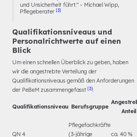
und Unsicherheit führt." – Michael Wipp,
[3]
Pflegeberater
Qualifikationsniveaus und
Personalrichtwerte auf einen
Blick
Um einen schnellen Überblick zu geben, haben
wir die angestrebte Verteilung der
Qualifikationsniveaus gemäß den Anforderungen
[3]
der PeBeM zusammengefasst
:
Angestre
Qualifikationsniveau
Berufsgruppe
Anteil
Pflegefachkräfte
QN 4
(3-jährige
ca. 40 %