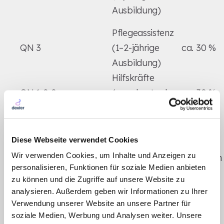
Ausbildung)
Pflegeassistenz
QN 3
(1–2-jährige
ca. 30 %
Ausbildung)
Hilfskräfte
QN 1 & 2
(ungelernt oder
ca. 30 %
Grundkurs)
Diese Werte sind keine festen Vorgaben, sondern
Diese Webseite verwendet Cookies
dienen als
Orientierungshilfe
. Der tatsächliche
Wir verwenden Cookies, um Inhalte und Anzeigen zu
Personalbedarf hängt immer von der spezifischen
personalisieren, Funktionen für soziale Medien anbieten
Bewohnerstruktur ab. Daher ist eine regelmäßige
zu können und die Zugriffe auf unsere Website zu
[3]
Soll-/Ist-Analyse unerlässlich
.
analysieren. Außerdem geben wir Informationen zu Ihrer
Verwendung unserer Website an unsere Partner für
Wie KI-gestützte
soziale Medien, Werbung und Analysen weiter. Unsere