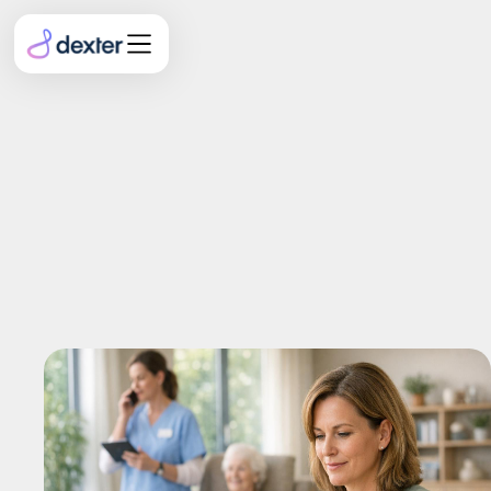
Personalbemessung nach
§ 113c SGB XI: Was
Pflegeheime jetzt wissen
müssen