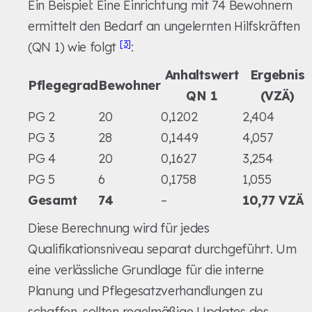
Ein Beispiel: Eine Einrichtung mit 74 Bewohnern
ermittelt den Bedarf an ungelernten Hilfskräften
[3]
(QN 1) wie folgt
:
Anhaltswert
Ergebnis
Pflegegrad
Bewohner
QN 1
(VZÄ)
PG 2
20
0,1202
2,404
PG 3
28
0,1449
4,057
PG 4
20
0,1627
3,254
PG 5
6
0,1758
1,055
Gesamt
74
–
10,77 VZÄ
Diese Berechnung wird für jedes
Qualifikationsniveau separat durchgeführt. Um
eine verlässliche Grundlage für die interne
Planung und Pflegesatzverhandlungen zu
schaffen, sollten regelmäßige Updates des