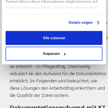
Dokumentation die
Partner führen diese Informationen möglicherweise mit
weiteren Daten zusammen, die Sie ihnen bereitgestellt
Compliance unterstützt
haben oder die sie im Rahmen Ihrer Nutzung der Dienste
gesammelt haben.
Die Grundlage für die Einhaltung von Vorgaben in
Details zeigen
der Pflege ist eine präzise
Personalbedarfsberechnung. Doch diese ist nur so
Alle zulassen
gut wie die Daten, auf denen sie basiert. Hier
kommt die KI-gestützte Dokumentation ins Spiel:
Anpassen
Sie verbessert die Datenqualität direkt dort, wo
sie entsteht – im Pflegealltag. Gleichzeitig
reduziert sie den Aufwand für die Dokumentation
erheblich. Im Folgenden wird beleuchtet, wie
diese Lösungen den Arbeitsalltag erleichtern und
die Qualität der Daten sichern.
Dokumentationsaufwand mit KI