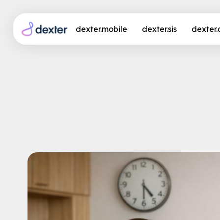
dexter.mobile
dexter.sis
dexter
Schluss mit Überstund
Pflege verhindern