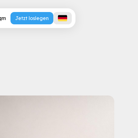
.qm
Jetzt loslegen
en: Wie digitale Assiste