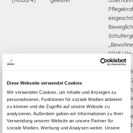
(Modul 4)
geleistet"
Übernahm
Pflegekra
eingeschr
Beweglich
Schulterg
„Bewohner
02:15 Uhr
zeitliche
Desorienti
erkannte 
Diese Webseite verwendet Cookies
Kognition
„Zeitweise verwirrt"
versuchte,
Wir verwenden Cookies, um Inhalte und Anzeigen zu
(Modul 2)
zu verlass
personalisieren, Funktionen für soziale Medien anbieten
Beruhigun
zu können und die Zugriffe auf unsere Website zu
analysieren. Außerdem geben wir Informationen zu Ihrer
verbale A
Verwendung unserer Website an unsere Partner für
nach ca. 
soziale Medien, Werbung und Analysen weiter. Unsere