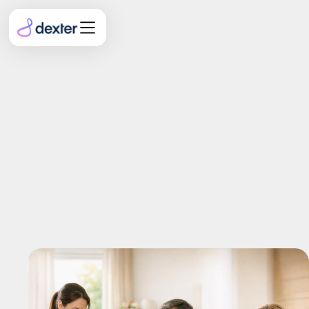
Pflegegrad-Begutachtung
vorbereiten: Wie
lückenlose Dokumentation
zu höheren Einstufungen
führt