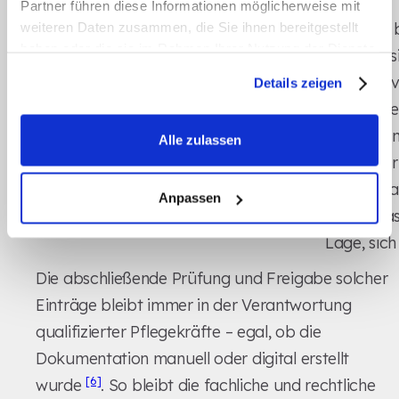
möglich"
Partner führen diese Informationen möglicherweise mit
„Anlegen b
weiteren Daten zusammen, die Sie ihnen bereitgestellt
haben oder die sie im Rahmen Ihrer Nutzung der Dienste
Kompress
gesammelt haben.
Klasse II 
Details zeigen
durch Pfl
Therapiebedarf
„Kompressionsstrümpfe
übernomm
Alle zulassen
(Modul 5)
angelegt"
Bewohner
von Hüfta
Anpassen
Adipositas
Lage, sic
Die abschließende Prüfung und Freigabe solcher
Einträge bleibt immer in der Verantwortung
qualifizierter Pflegekräfte – egal, ob die
Dokumentation manuell oder digital erstellt
[6]
wurde
. So bleibt die fachliche und rechtliche