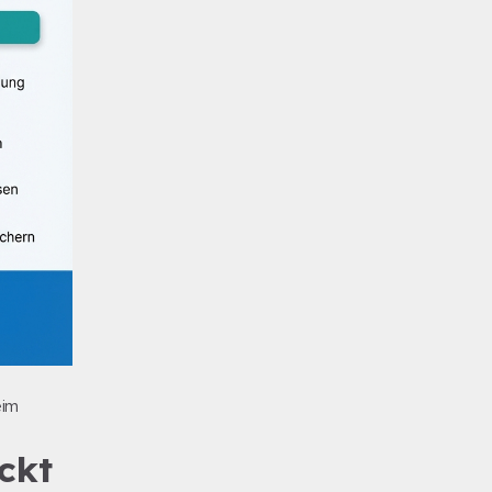
eim
ckt