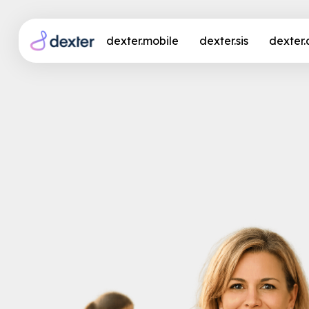
dexter.mobile
dexter.sis
dexter
QPR-Checkliste: 10 P
Prüfung abhaken soll