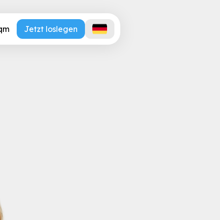
.qm
Jetzt loslegen
unkte, die Ihr Pflegehei
te