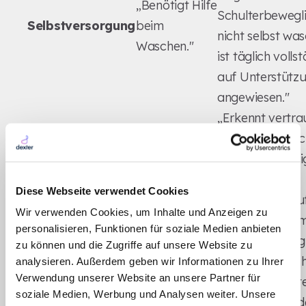
„Benötigt Hilfe
Schulterbewegli
Selbstversorgung
beim
nicht selbst wa
Waschen."
ist täglich volls
auf Unterstütz
angewiesen."
„Erkennt vertra
Pflegekräfte nic
„Ist
mehr zuverlässi
Kognition
manchmal
räumliche
Diese Webseite verwendet Cookies
verwirrt."
Orientierung au
Wir verwenden Cookies, um Inhalte und Anzeigen zu
Station ist nur m
personalisieren, Funktionen für soziale Medien anbieten
Begleitung mögl
zu können und die Zugriffe auf unsere Website zu
„Das Gangbild 
analysieren. Außerdem geben wir Informationen zu Ihrer
Verwendung unserer Website an unsere Partner für
sich in den letzt
soziale Medien, Werbung und Analysen weiter. Unsere
Wochen verände