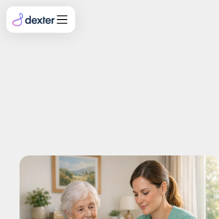
Von Pflegegrad 2 auf 3:
Welche Formulierungen in
der SIS den Unterschied
machen