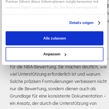
Partner führen diese Informationen möglicherweise mit
Transfers vom B
weiteren Daten zusammen, die Sie ihnen bereitgestellt
„Geht
Mobilität
den Rollstuhl si
haben oder die sie im Rahmen Ihrer Nutzung der Dienste
unsicher."
gesammelt haben.
mit Unterstütz
Details zeigen
von zwei
Pflegekräften
Alle zulassen
möglich."
Die optimierten Beispiele zeigen klar den
Grad
Anpassen
der Selbständigkeit
– ein entscheidender Faktor
für die NBA-Bewertung. Sie machen deutlich,
wie
viel
Unterstützung erforderlich ist und
warum
.
Solche präzisen Formulierungen verbessern nicht
nur die Bewertung, sondern dienen auch als
Grundlage für eine konsistente Dokumentation –
ein Ansatz, der durch die Unterstützung von