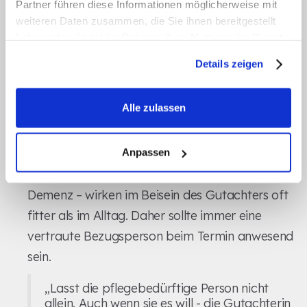
Partner führen diese Informationen möglicherweise mit
Neben der Dokumentation ist es ebenso wichtig,
weiteren Daten zusammen, die Sie ihnen bereitgestellt
das Pflegepersonal und die Angehörigen in den
haben oder die sie im Rahmen Ihrer Nutzung der Dienste
Begutachtungsprozess einzubinden.
gesammelt haben.
Details zeigen
Das Pflegeteam und Angehörige
einbeziehen
Alle zulassen
Ein häufiges Problem während der MDK-
Begutachtung ist das sogenannte „Showcasing“.
Anpassen
Pflegebedürftige – insbesondere Menschen mit
Demenz – wirken im Beisein des Gutachters oft
fitter als im Alltag. Daher sollte immer eine
vertraute Bezugsperson beim Termin anwesend
sein.
„Lasst die pflegebedürftige Person nicht
allein. Auch wenn sie es will - die Gutachterin