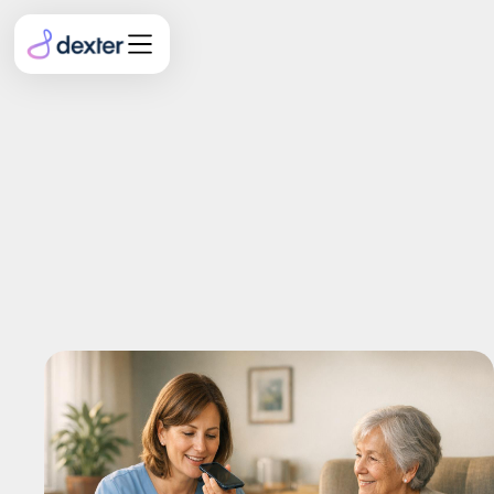
Höherstufungsantrag
erfolgreich stellen: Welche
Dokumentation der MDK
wirklich sehen will