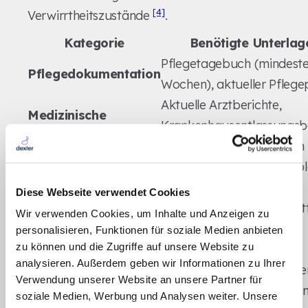
[4]
Verwirrtheitszustände
.
Kategorie
Benötigte Unterlag
Pflegetagebuch (mindeste
Pflegedokumentation
Wochen), aktueller Pflege
Aktuelle Arztberichte,
Medizinische
Krankenhausentlassungsbe
Unterlagen
Therapiebescheinigungen
Aktueller Medikamentenpl
Medikation
Dosierungen
Diese Webseite verwendet Cookies
Liste vorhandener Hilfsmitt
Wir verwenden Cookies, um Inhalte und Anzeigen zu
Hilfsmittel
B. Pflegebett,
personalisieren, Funktionen für soziale Medien anbieten
zu können und die Zugriffe auf unsere Website zu
Inkontinenzmaterial)
analysieren. Außerdem geben wir Informationen zu Ihrer
Vorheriges MDK-Gutachte
Vergleichsgrundlage
Verwendung unserer Website an unsere Partner für
direkten Gegenüberstellu
soziale Medien, Werbung und Analysen weiter. Unsere