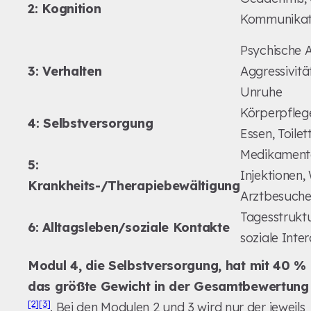
2: Kognition
Kommunikati
Psychische A
3: Verhalten
Aggressivitä
Unruhe
Körperpflege
4: Selbstversorgung
Essen, Toile
Medikament
5:
Injektionen,
Krankheits-/Therapiebewältigung
Arztbesuch
Tagesstruktu
6: Alltagsleben/soziale Kontakte
soziale Inte
Modul 4, die Selbstversorgung, hat mit 40 %
das größte Gewicht in der Gesamtbewertung
[2]
[3]
. Bei den Modulen 2 und 3 wird nur der jeweils