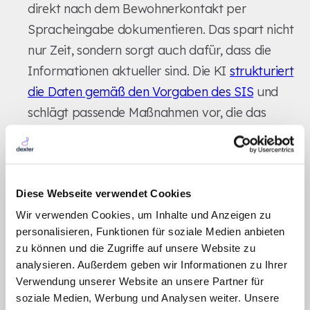
direkt nach dem Bewohnerkontakt per
Spracheingabe dokumentieren. Das spart nicht
nur Zeit, sondern sorgt auch dafür, dass die
Informationen aktueller sind. Die KI
strukturiert
die Daten gemäß den Vorgaben des SIS
und
schlägt passende Maßnahmen vor, die das
Fachpersonal abschließend überprüft.
Zugriffsrechte sollten klar geregelt sein, sodass
nur autorisierte Mitarbeitende auf KI-
Diese Webseite verwendet Cookies
generierte Daten zugreifen oder diese
Wir verwenden Cookies, um Inhalte und Anzeigen zu
[4]
[5]
freigeben können
. Zusätzlich können
personalisieren, Funktionen für soziale Medien anbieten
Leitfäden für typische Situationen erstellt
zu können und die Zugriffe auf unsere Website zu
werden – etwa zur Nutzung der
analysieren. Außerdem geben wir Informationen zu Ihrer
Verwendung unserer Website an unsere Partner für
Sprachdokumentation während der
soziale Medien, Werbung und Analysen weiter. Unsere
Morgenpflege oder zur vollständigen Erfassung