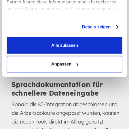
Partner führen diese Informationen möglicherweise mit
von Risikoeinschätzungen. Solche konkreten
weiteren Daten zusammen, die Sie ihnen bereitgestellt
Anleitungen helfen dem Team, sich schneller an
haben oder die sie im Rahmen Ihrer Nutzung der Dienste
gesammelt haben.
die neuen Abläufe zu gewöhnen und bessere
Details zeigen
Ergebnisse zu erzielen.
Schritt 3: KI für
Alle zulassen
Dokumentation und
Anpassen
Pflegeplanung nutzen
Sprachdokumentation für
schnellere Dateneingabe
Sobald die KI-Integration abgeschlossen und
die Arbeitsabläufe angepasst wurden, können
die neuen Tools direkt im Alltag genutzt