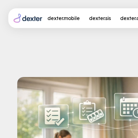
dexter.mobile
dexter.sis
dexter
Welche Pflegesoftwar