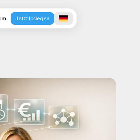
.qm
Jetzt loslegen
e gibt es?