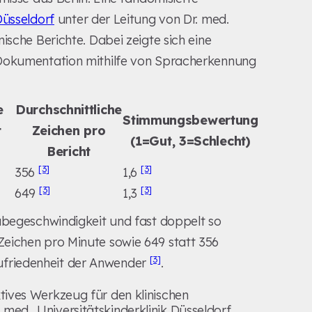
Düsseldorf
unter der Leitung von Dr. med.
ische Berichte. Dabei zeigte sich eine
 Dokumentation mithilfe von Spracherkennung
e
Durchschnittliche
Stimmungsbewertung
t
Zeichen pro
(1=Gut, 3=Schlecht)
Bericht
[3]
[3]
356
1,6
[3]
[3]
649
1,3
gabegeschwindigkeit und fast doppelt so
eichen pro Minute sowie 649 statt 356
[3]
 Zufriedenheit der Anwender
.
ktives Werkzeug für den klinischen
med., Universitätskinderklinik Düsseldorf