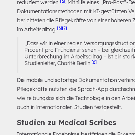
[6]
reduziert werden
. Mithilfe eines „Prä-Post“
Dokumentationsmethoden mit KI-gestützten Verf
berichteten die Pflegekräfte von einer höheren
[6]
[2]
im Arbeitsalltag
.
„Dass wir in einer realen Versorgungssituation
Prozent pro Frühdienst sehen – bei gleichzei
Unterbrechung im Arbeitsalltag – ist ein stark
[6]
Studienleiter, Charité Berlin
Die mobile und sofortige Dokumentation verhin
Pflegekräfte nutzten die Sprach-App durchschnit
wie reibungslos sich die Technologie in den Arbe
auch in internationalen Studien festgestellt.
Studien zu Medical Scribes
Internationale Ergebnisse bestätigen die Erkennt