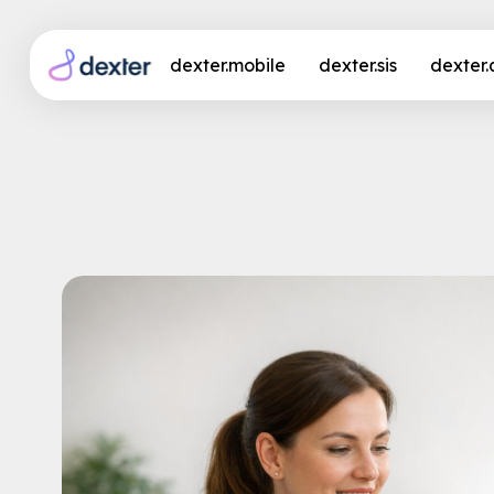
dexter.mobile
dexter.sis
dexter
Studie: Sprachtechnol