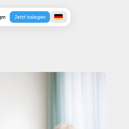
.qm
Jetzt loslegen
ogie spart Pflegekräften