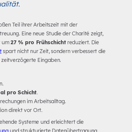
lität.
en Teil ihrer Arbeitszeit mit der
reuung. Eine neue Studie der Charité zeigt,
it um
27 % pro Frühschicht
reduziert. Die
t
spart nicht nur Zeit, sondern verbessert die
h zeitverzögerte Eingaben.
n.
al pro Schicht
.
echungen im Arbeitsalltag.
n direkt vor Ort.
tehende Systeme und erleichtert die
rung
und strukturierte Datenübertragung.