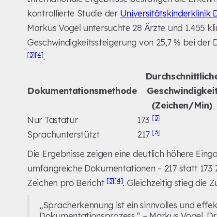
kontrollierte Studie der
Universitätskinderklinik 
Markus Vogel untersuchte 28 Ärzte und 1.455 klin
Geschwindigkeitssteigerung von 25,7 % bei der
[3]
[4]
.
Durchschnittlich
Dokumentationsmethode
Geschwindigkei
(Zeichen/Min)
[3]
Nur Tastatur
173
[3]
Sprachunterstützt
217
Die Ergebnisse zeigen eine deutlich höhere Ein
umfangreiche Dokumentationen – 217 statt 173 Z
[3]
[4]
Zeichen pro Bericht
. Gleichzeitig stieg die
„Spracherkennung ist ein sinnvolles und effe
Dokumentationsprozess.“ – Markus Vogel, Dr. 