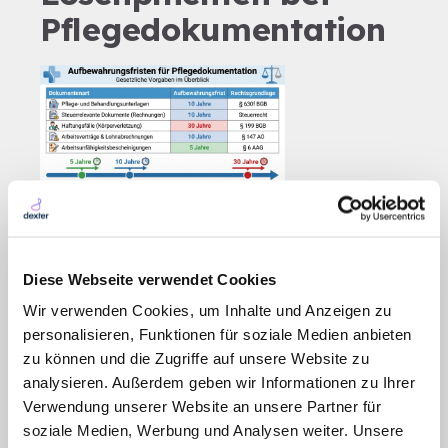
Pflegedokumentation
Aufbewahrungsfristen für
Pflegedokumentation nach
Diese Webseite verwendet Cookies
Dokumentenart
Wir verwenden Cookies, um Inhalte und Anzeigen zu
personalisieren, Funktionen für soziale Medien anbieten
Die korrekte Archivierung und das fristgerechte
zu können und die Zugriffe auf unsere Website zu
Löschen von Pflegedokumentationen sind
analysieren. Außerdem geben wir Informationen zu Ihrer
entscheidend, um rechtliche Vorgaben
Verwendung unserer Website an unsere Partner für
einzuhalten. Ein zu frühes Löschen kann zu
soziale Medien, Werbung und Analysen weiter. Unsere