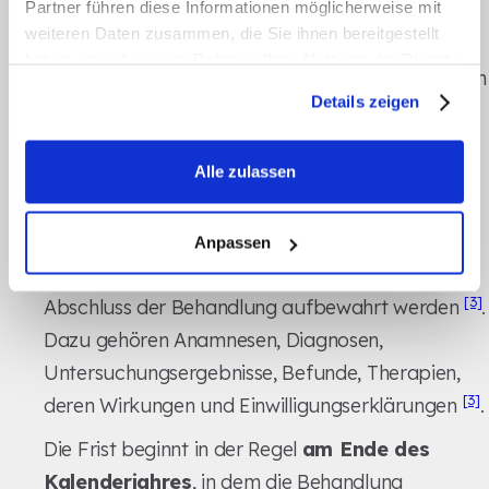
Partner führen diese Informationen möglicherweise mit
fehlenden Beweismitteln führen, während eine zu
weiteren Daten zusammen, die Sie ihnen bereitgestellt
lange Speicherung Verstöße gegen die DSGVO
haben oder die sie im Rahmen Ihrer Nutzung der Dienste
nach sich ziehen und hohe Bußgelder verursachen
gesammelt haben.
Details zeigen
kann.
Aufbewahrungsfristen nach
Alle zulassen
Dokumentenart
Gemäß § 630f BGB müssen
Anpassen
Behandlungsunterlagen für 10 Jahre
nach
[3]
Abschluss der Behandlung aufbewahrt werden
.
Dazu gehören Anamnesen, Diagnosen,
Untersuchungsergebnisse, Befunde, Therapien,
[3]
deren Wirkungen und Einwilligungserklärungen
.
Die Frist beginnt in der Regel
am Ende des
Kalenderjahres
, in dem die Behandlung