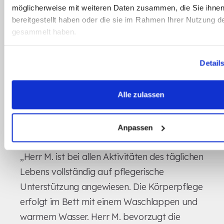
möglicherweise mit weiteren Daten zusammen, die Sie ihne
Aufmerksamkeit auf die Pflegeleistung und nicht
bereitgestellt haben oder die sie im Rahmen Ihrer Nutzung d
auf die Einschränkungen.
gesammelt haben.
Beispiel für Bereich B:
„Ich möchte morgens mit warmem Wasser
Detail
gewaschen werden. Der Waschlappen ist mir
lieber als ein Schwamm. Bitte helfen Sie mir, meine
Alle zulassen
Haare zu kämmen – das ist mir wichtig."
Beispiel für Bereich C1 (Themenfeld 4:
Anpassen
Selbstversorgung):
„Herr M. ist bei allen Aktivitäten des täglichen
Lebens vollständig auf pflegerische
Unterstützung angewiesen. Die Körperpflege
erfolgt im Bett mit einem Waschlappen und
warmem Wasser. Herr M. bevorzugt die