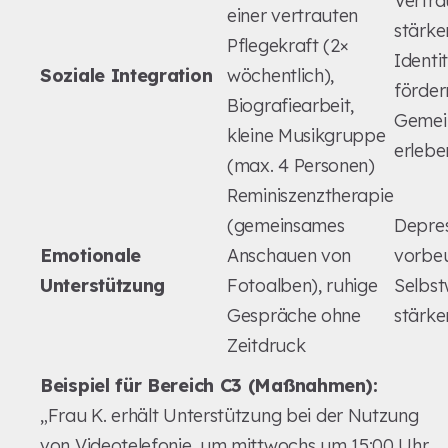
Vertr
einer vertrauten
stärke
Pflegekraft (2×
Identi
Soziale Integration
wöchentlich),
förder
Biografiearbeit,
Gemei
kleine Musikgruppe
erlebe
(max. 4 Personen)
Reminiszenztherapie
(gemeinsames
Depre
Emotionale
Anschauen von
vorbe
Unterstützung
Fotoalben), ruhige
Selbst
Gespräche ohne
stärke
Zeitdruck
Beispiel für Bereich C3 (Maßnahmen):
„Frau K. erhält Unterstützung bei der Nutzung
von Videotelefonie, um mittwochs um 15:00 Uhr