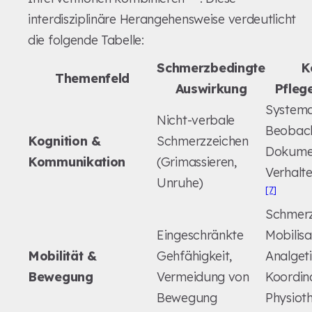
interdisziplinäre Herangehensweise verdeutlicht
die folgende Tabelle:
Schmerzbedingte
K
Themenfeld
Auswirkung
Pfle
Systema
Nicht-verbale
Beobac
Kognition &
Schmerzzeichen
Dokumen
Kommunikation
(Grimassieren,
Verhalt
Unruhe)
[7]
Schmer
Eingeschränkte
Mobilisa
Mobilität &
Gehfähigkeit,
Analget
Bewegung
Vermeidung von
Koordin
Bewegung
Physiot