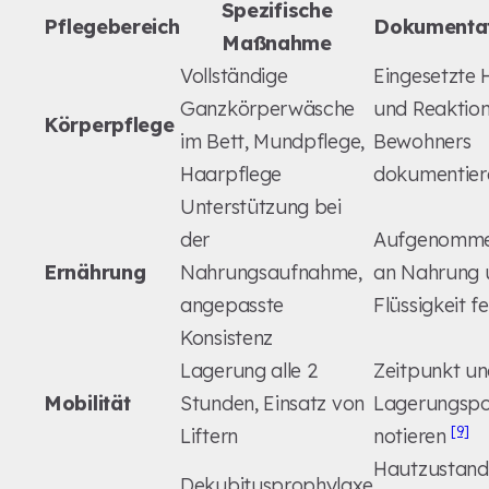
Spezifische
Pflegebereich
Dokumentat
Maßnahme
Vollständige
Eingesetzte H
Ganzkörperwäsche
und Reaktio
Körperpflege
im Bett, Mundpflege,
Bewohners
Haarpflege
dokumentie
Unterstützung bei
der
Aufgenomme
Ernährung
Nahrungsaufnahme,
an Nahrung 
angepasste
Flüssigkeit f
Konsistenz
Lagerung alle 2
Zeitpunkt u
Mobilität
Stunden, Einsatz von
Lagerungspo
[9]
Liftern
notieren
Hautzustand 
Dekubitusprophylaxe