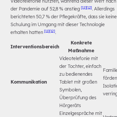
Videotelefonie nutzten, während dieser Wert nach
[11]
[12]
der Pandemie auf 52,8 % anstieg
. Allerdings
berichteten 50,7 % der Pflegekräfte, dass sie keine
Schulung im Umgang mit dieser Technologie
[11]
[12]
erhalten hatten
.
Konkrete
Interventionsbereich
Maßnahme
Videotelefonie mit
der Tochter, einfach
Famili
zu bedienendes
förder
Kommunikation
Tablet mit großen
Isolat
Symbolen,
verrin
Überprüfung des
Hörgeräts
Einzelgespräche mit