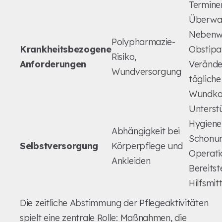
Termine
Überwa
Nebenwi
Polypharmazie-
Krankheitsbezogene
Obstipat
Risiko,
Anforderungen
Verände
Wundversorgung
tägliche
Wundkon
Unterst
Hygiene
Abhängigkeit bei
Schonun
Selbstversorgung
Körperpflege und
Operatio
Ankleiden
Bereitst
Hilfsmit
Die zeitliche Abstimmung der Pflegeaktivitäten
spielt eine zentrale Rolle: Maßnahmen, die