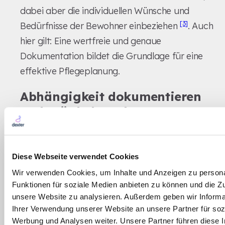
dabei aber die individuellen Wünsche und
[3]
Bedürfnisse der Bewohner einbeziehen
. Auch
hier gilt: Eine wertfreie und genaue
Dokumentation bildet die Grundlage für eine
effektive Pflegeplanung.
Abhängigkeit dokumentieren
und Würde bewahren
Die Dokumentation sollte den Fokus auf die
erforderliche Unterstützung legen, anstatt
Diese Webseite verwendet Cookies
Defizite zu betonen. Statt etwa zu schreiben:
Wir verwenden Cookies, um Inhalte und Anzeigen zu persona
„Bewohner kann sich nicht selbst waschen“,
Funktionen für soziale Medien anbieten zu können und die Zug
könnte man formulieren: „Bewohner benötigt
unsere Website zu analysieren. Außerdem geben wir Informa
vollständige Unterstützung bei der Körperpflege
Ihrer Verwendung unserer Website an unsere Partner für soz
[9]
im Bett“
. Diese Herangehensweise lenkt die
Werbung und Analysen weiter. Unsere Partner führen diese 