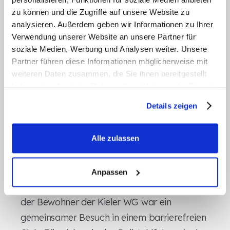
fördern die Selbstständigkeit der Familien und
zu können und die Zugriffe auf unsere Website zu
geben ihnen das Vertrauen, in Notfällen richtig
analysieren. Außerdem geben wir Informationen zu Ihrer
Verwendung unserer Website an unsere Partner für
zu handeln. Besonders in Situationen, in denen
soziale Medien, Werbung und Analysen weiter. Unsere
jede Minute zählt, können diese Kenntnisse
Partner führen diese Informationen möglicherweise mit
Leben retten.
weiteren Daten zusammen, die Sie ihnen bereitgestellt
haben oder die sie im Rahmen Ihrer Nutzung der Dienste
Gemeinschaft erleben:
gesammelt haben.
Details zeigen
Inklusive
Freizeitangebote
Alle zulassen
Inklusion endet nicht bei der Pflege – auch das
gemeinsame Erleben von Freizeitaktivitäten ist
Anpassen
ein wichtiger Bestandteil. Ein Highlight im Leben
der Bewohner der Kieler WG war ein
gemeinsamer Besuch in einem barrierefreien