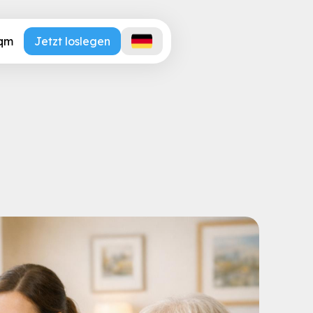
.qm
Jetzt loslegen
nvestition vs. Einsparun