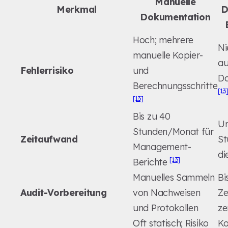
Manuelle
Merkmal
D
Dokumentation
Hoch; mehrere
Ni
manuelle Kopier-
au
Fehlerrisiko
und
Da
Berechnungsschritte
[13
[13]
Bis zu 40
Un
Stunden/Monat für
Zeitaufwand
St
Management-
di
[13]
Berichte
Manuelles Sammeln
Bi
Audit-Vorbereitung
von Nachweisen
Ze
und Protokollen
ze
Oft statisch; Risiko
Ko