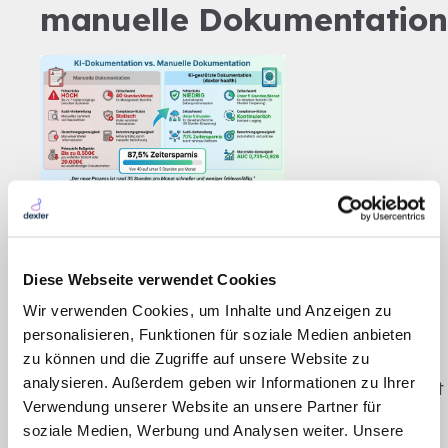
manuelle Dokumentation
KI-gestützte vs. manuelle
Pflegedokumentation:
Diese Webseite verwendet Cookies
Zeitersparnis und
Wir verwenden Cookies, um Inhalte und Anzeigen zu
Fehlerreduktion im Vergleich
personalisieren, Funktionen für soziale Medien anbieten
Nachdem die Vorteile der KI-gestützten
zu können und die Zugriffe auf unsere Website zu
analysieren. Außerdem geben wir Informationen zu Ihrer
Dokumentation im Risikomanagement beleuchtet
Verwendung unserer Website an unsere Partner für
wurden, lohnt sich ein direkter Vergleich mit der
soziale Medien, Werbung und Analysen weiter. Unsere