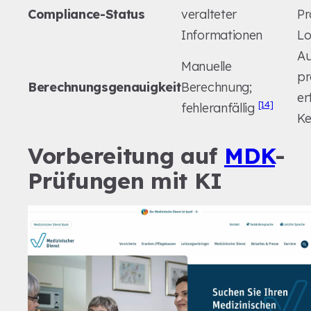
Compliance-Status
veralteter
Pr
Informationen
L
Au
Manuelle
pr
Berechnungsgenauigkeit
Berechnung;
er
[14]
fehleranfällig
Ke
Vorbereitung auf
MDK
-
Prüfungen mit KI