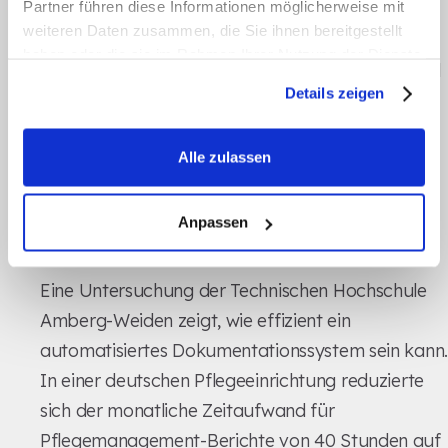
herkömmlichen manuellen Dokumentation.
Partner führen diese Informationen möglicherweise mit
weiteren Daten zusammen, die Sie ihnen bereitgestellt
Die Unterschiede zwischen diesen beiden
haben oder die sie im Rahmen Ihrer Nutzung der Dienste
Ansätzen sind besonders bei Haftungsfragen und
gesammelt haben.
Details zeigen
Fehleranfälligkeit deutlich. Manuelle Prozesse
können bis zu sieben Kopiervorgänge zwischen
Alle zulassen
verschiedenen Systemen erfordern – jeder dieser
Schritte birgt ein erhebliches Fehlerpotenzial. Im
schlimmsten Fall können solche Fehler zu
Anpassen
[13]
Compliance-Verstößen führen
.
Eine Untersuchung der Technischen Hochschule
Amberg-Weiden zeigt, wie effizient ein
automatisiertes Dokumentationssystem sein kann.
In einer deutschen Pflegeeinrichtung reduzierte
sich der monatliche Zeitaufwand für
Pflegemanagement-Berichte von 40 Stunden auf