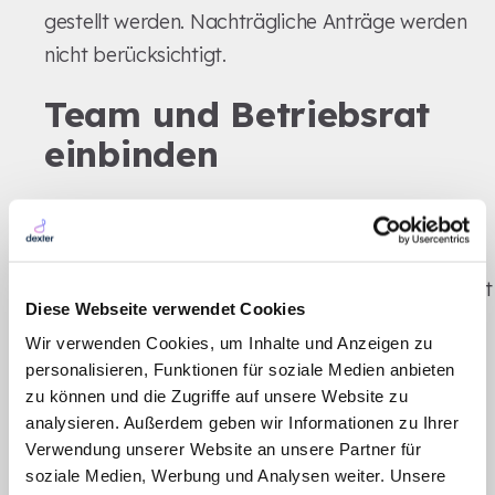
gestellt werden. Nachträgliche Anträge werden
nicht berücksichtigt.
Team und Betriebsrat
einbinden
Schritt für Schritt mit dem
Betriebsrat
Die Zusammenarbeit mit dem Betriebsrat ist nicht
Diese Webseite verwendet Cookies
nur sinnvoll, sondern auch rechtlich erforderlich,
Wir verwenden Cookies, um Inhalte und Anzeigen zu
wenn es um die Einführung von
personalisieren, Funktionen für soziale Medien anbieten
Sprachdokumentationssystemen geht. Gemäß §
zu können und die Zugriffe auf unsere Website zu
87 Abs. 1 Nr. 6 BetrVG hat der Betriebsrat ein
analysieren. Außerdem geben wir Informationen zu Ihrer
Verwendung unserer Website an unsere Partner für
Mitbestimmungsrecht, da solche Systeme das
soziale Medien, Werbung und Analysen weiter. Unsere
Verhalten und die Leistung der Mitarbeitenden