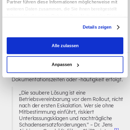
Partner führen diese Informationen möglicherweise mit
erfassen könnten, etwa durch die Analyse von
weiteren Daten zusammen, die Sie ihnen bereitgestellt
Eingabezeiten oder der Vollständigkeit von
haben oder die sie im Rahmen Ihrer Nutzung der Dienste
gesammelt haben.
Einträgen.
Details zeigen
Eine Betriebsvereinbarung sollte unbedingt vor
dem Rollout abgeschlossen werden. Diese
Alle zulassen
Vereinbarung legt fest, welche Daten gespeichert
werden, wer Zugriff darauf hat und stellt sicher,
Anpassen
dass keine Leistungsüberwachung anhand der
Dokumentationszeiten oder -häufigkeit erfolgt.
„Die saubere Lösung ist eine
Betriebsvereinbarung vor dem Rollout, nicht
nach der ersten Eskalation. Wer sie ohne
Mitbestimmung einführt, riskiert
Unterlassungsklagen und nachträgliche
Schadensersatzforderungen." – Dr. Jens
[1]