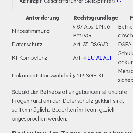
Aichinger, Geschäftsführer SkillSprinters
Anforderung
Rechtsgrundlage
§ 87 Abs. 1 Nr. 6
Betri
Mitbestimmung
BetrVG
absch
Datenschutz
Art. 35 DSGVO
DSFA 
Schul
KI-Kompetenz
Art. 4
EU AI Act
dokum
Mensc
Dokumentationswahrheit
§ 113 SGB XI
sicher
Sobald der Betriebsrat eingebunden ist und alle
Fragen rund um den Datenschutz geklärt sind,
sollten mögliche Bedenken im Team gezielt
angesprochen werden.