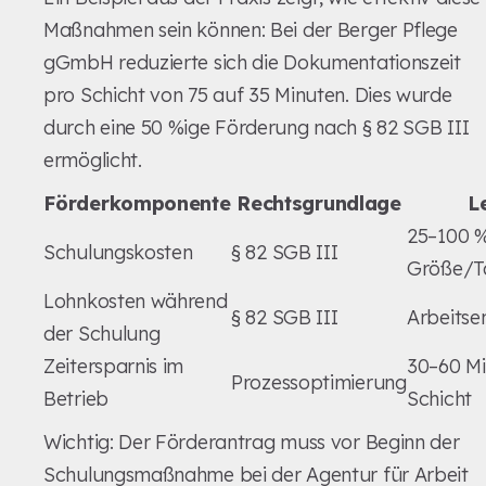
Maßnahmen sein können: Bei der Berger Pflege
gGmbH reduzierte sich die Dokumentationszeit
pro Schicht von 75 auf 35 Minuten. Dies wurde
durch eine 50 %ige Förderung nach § 82 SGB III
ermöglicht.
Förderkomponente
Rechtsgrundlage
L
25–100 %
Schulungskosten
§ 82 SGB III
Größe/Ta
Lohnkosten während
§ 82 SGB III
Arbeitse
der Schulung
Zeitersparnis im
30–60 Mi
Prozessoptimierung
Betrieb
Schicht
Wichtig: Der Förderantrag muss vor Beginn der
Schulungsmaßnahme bei der Agentur für Arbeit