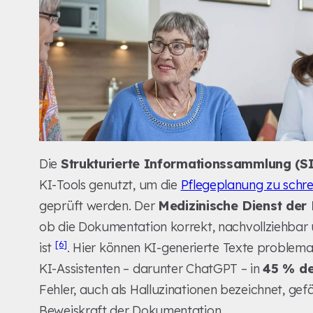
Die
Strukturierte Informationssammlung (S
KI-Tools genutzt, um die
Pflegeplanung zu schr
geprüft werden. Der
Medizinische Dienst de
ob die Dokumentation korrekt, nachvollziehbar
[6]
ist
. Hier können KI-generierte Texte problemati
KI-Assistenten – darunter ChatGPT – in
45 % de
Fehler, auch als Halluzinationen bezeichnet, gef
Beweiskraft der Dokumentation.