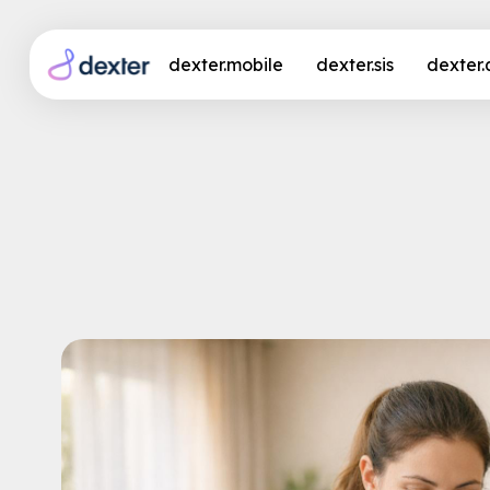
dexter.mobile
dexter.sis
dexter
ChatGPT in der Pfle
Kündigungsgrund? (