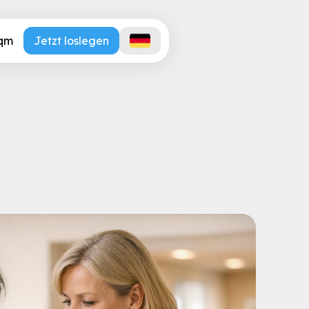
.qm
Jetzt loslegen
gedokumentation: Grauz
Rechts-Check)