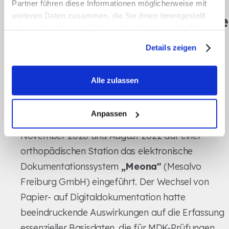
Partner führen diese Informationen möglicherweise mit
Wie Echtzeit-Updates die
weiteren Daten zusammen, die Sie ihnen bereitgestellt
haben oder die sie im Rahmen Ihrer Nutzung der Dienste
MDK-Ergebnisse
gesammelt haben.
Details zeigen
beeinflussen
Alle zulassen
Beispiele für Echtzeit-Tools in
der Praxis
Anpassen
Ein Universitätsklinikum in Köln hat zwischen
November 2020 und August 2022 auf einer
orthopädischen Station das elektronische
Dokumentationssystem
„Meona"
(Mesalvo
Freiburg GmbH) eingeführt. Der Wechsel von
Papier- auf Digitaldokumentation hatte
beeindruckende Auswirkungen auf die Erfassung
essenzieller Basisdaten, die für MDK-Prüfungen