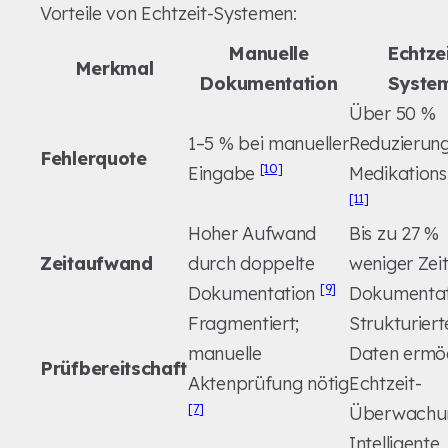
Vorteile von Echtzeit-Systemen:
Manuelle
Echtzei
Merkmal
Dokumentation
Syste
Über 50 %
1–5 % bei manueller
Reduzierung
Fehlerquote
[10]
Eingabe
Medikations
[11]
Hoher Aufwand
Bis zu 27 %
Zeitaufwand
durch doppelte
weniger Zeit
[9]
Dokumentation
Dokumenta
Fragmentiert;
Strukturiert
manuelle
Daten ermö
Prüfbereitschaft
Aktenprüfung nötig
Echtzeit-
[7]
Überwach
Intelligente