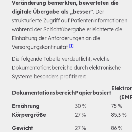
Veränderung bemerkten, bewerteten die
digitale Übergabe als „besser"
. Der
strukturierte Zugriff auf Patienteninformationen
während der Schichtübergabe erleichterte die
Einhaltung der Anforderungen an die
[1]
Versorgungskontinuität
.
Die folgende Tabelle verdeutlicht, welche
Dokumentationsbereiche durch elektronische
Systeme besonders profitieren:
Elektro
Dokumentationsbereich
Papierbasiert
(EM
Ernährung
30 %
75 %
Körpergröße
27 %
85,3 %
Gewicht
27 %
86 %