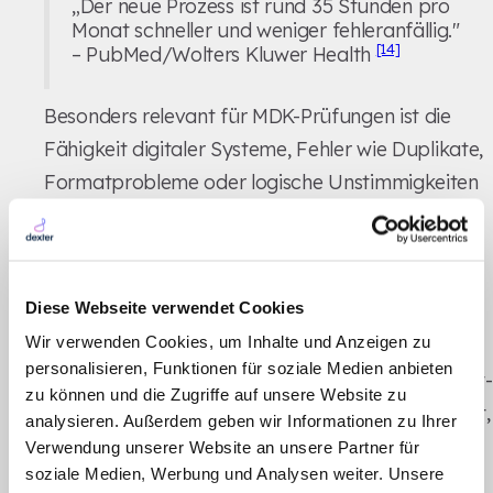
„Der neue Prozess ist rund 35 Stunden pro
Monat schneller und weniger fehleranfällig."
[14]
– PubMed/Wolters Kluwer Health
Besonders relevant für MDK-Prüfungen ist die
Fähigkeit digitaler Systeme, Fehler wie Duplikate,
Formatprobleme oder logische Unstimmigkeiten
– beispielsweise bei Dosierungen – automatisch
zu erkennen und zu korrigieren, bevor sie in die
[10]
[11]
Akte übernommen werden
. Dies führt zu
Diese Webseite verwendet Cookies
einer lückenlosen Dokumentation, die sich als
Wir verwenden Cookies, um Inhalte und Anzeigen zu
zuverlässige Grundlage für Prüfungen bewährt.
personalisieren, Funktionen für soziale Medien anbieten
Die Ergebnisse dieser Studien zeigen, wie Echtzeit-
zu können und die Zugriffe auf unsere Website zu
Dokumentation nicht nur die Genauigkeit steigert,
analysieren. Außerdem geben wir Informationen zu Ihrer
sondern auch die Ergebnisse bei Prüfungen
Verwendung unserer Website an unsere Partner für
soziale Medien, Werbung und Analysen weiter. Unsere
verbessert.